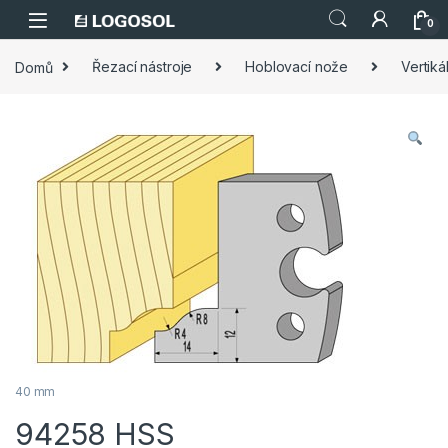
Skip to navigation
Skip to content
0
Domů
Řezací nástroje
Hoblovací nože
Vertikál
40 mm
94258 HSS